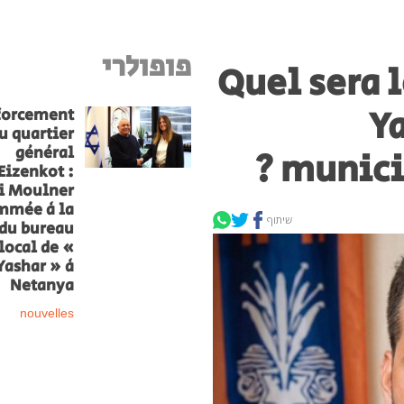
פופולרי
Quel sera l
Y
forcement
u quartier
général
municip
Eizenkot :
i Moulner
mmée à la
שיתוף
 du bureau
local de «
Yashar » à
Netanya
nouvelles