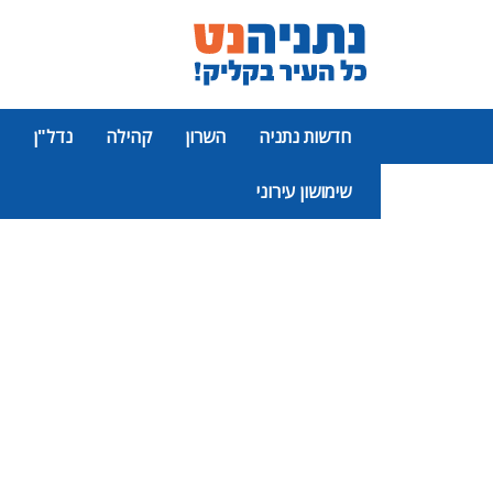
חדשות נתניה
השרון
קהילה
נדל"ן
שימושון עירוני