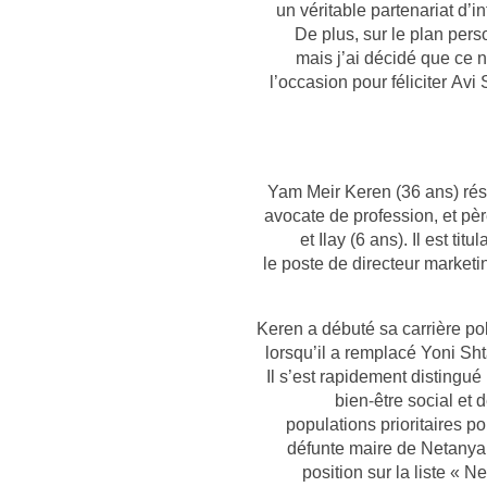
un véritable partenariat d’i
De plus, sur le plan pers
mais j’ai décidé que ce n
l’occasion pour féliciter Avi
Yam Meir Keren (36 ans) résid
avocate de profession, et p
et Ilay (6 ans). Il est ti
collège Levinsky à Tel-Avi כיום le poste de directeur marketing de
Keren a débuté sa carrière po
lorsqu’il a remplacé Yoni Sh
Il s’est rapidement distingué
bien-être social et 
populations prioritaires po
défunte maire de Netanya, 
position sur la liste « 