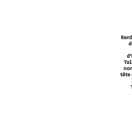
Ren
d
d’
Tal
no
tête