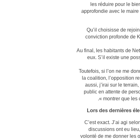
les réduire pour le bie
approfondie avec le maire af
Qu’il choisisse de rejoind
conviction profonde de K
« Au final, les habitants de N
eux. S’il existe une poss
« Toutefois, si l’on ne me d
la coalition, l’opposition 
aussi, j’irai sur le terrai
public en attente de pers
montrer que les 
Lors des dernières él
« C’est exact. J’ai agi se
discussions ont eu lieu,
volonté de me donner les o