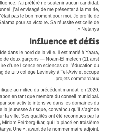
nfluence, j’ai préféré ne soutenir aucun candidat.
onnel, j’ai envisagé de me présenter à la mairie,
’était pas le bon moment pour moi. Je profite de
 Salama pour sa victoire. Sa réussite est celle de
Netanya ».
Influence et défis
e dans le nord de la ville. Il est marié à Yaara,
ère de deux garçons — Noam-Elimelech (11 ans)
tulaire d’une licence en sciences de l’éducation du
v et occupe
projets commerciaux.
litique au milieu du précédent mandat, en 2020,
tabon en tant que membre du conseil municipal.
 par son activité intensive dans les domaines du
de la jeunesse à risque, convaincu qu’il s’agit de
ur la ville. Ses qualités ont été reconnues par la
Miriam Feirberg-Ikar, qui l’a placé en troisième
Netanya Une », avant de le nommer maire adjoint.