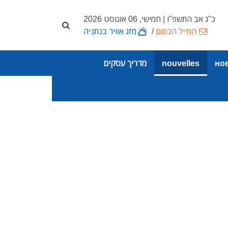
כ"ג אב התשפ"ו | חמישי, 06 אוגוסט 2026
המייל הכתום
/
מזג אוויר בנתניה
но
nouvelles
מדריך עסקים