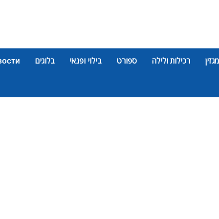
מגזין
רכילות ולילה
ספורט
בילוי ופנאי
בלוגים
вости