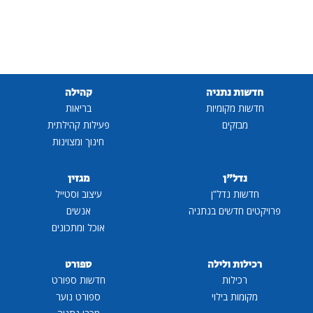
חדשות נתניה
קהילה
חדשות מקומיות
בריאות
מבזקים
פעילות קהילתית
חינוך ומצוינות
נדל"ן
מגזין
חדשות נדל"ן
עיצוב וסטייל
פרויקטים חדשים בנתניה
אנשים
אוכל ומתכונים
רכילות ולילה
ספורט
רכילות
חדשות ספורט
מקומות בילוי
ספורט נוער