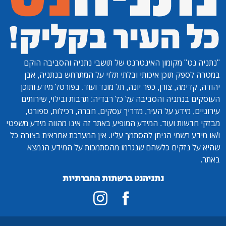
"נתניה נט"
מקומון האינטרנט של תושבי נתניה והסביבה הוקם
במטרה לספק תוכן איכותי ובלתי תלוי על המתרחש בנתניה, אבן
יהודה, קדימה, צורן, כפר יונה, תל מונד ועוד. בפורטל מידע ותוכן
העוסקים בנתניה והסביבה על כל רבדיה: תרבות ובילוי, שירותים
עירוניים, מידע על העיר, מדריך עסקים, חברה, רכילות, ספורט,
מבזקי חדשות ועוד. המידע המופיע באתר זה אינו מהווה מידע משפטי
ו/או מידע רשמי הניתן להסתמך עליו. אין המערכת אחראית בצורה כל
שהיא על נזקים כלשהם שנגרמו מהסתמכות על המידע הנמצא
באתר.
נתניהנט ברשתות החברתיות