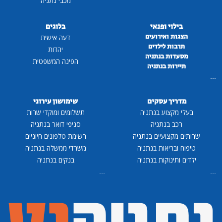
מכבי נתניה
בילוי ופנאי
בלוגים
הצגות ואירועים
דעה אישית
תרבות לילדים
יהדות
מסעדות בנתניה
הפינה המשפטית
תיירות בנתניה
...
מדריך עסקים
שימושון עירוני
בעלי מקצוע בנתניה
תשלומים ומוקדי שרות
רכב בנתניה
סניפי דואר בנתניה
שרותים מקצועיים בנתניה
רשימת טלפונים חיוניים
טיפוח ובריאות בנתניה
משרדי ממשלה בנתניה
ילדים ותינוקות בנתניה
בנקים בנתניה
...
...