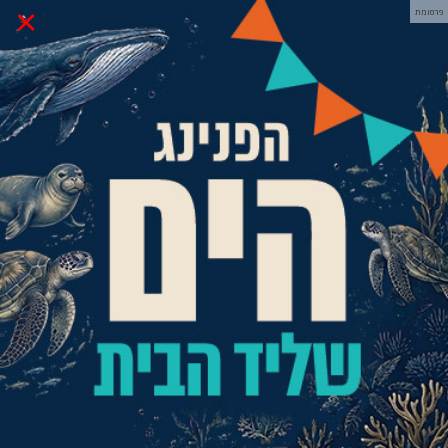
×
פרסומת