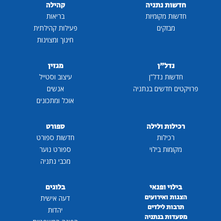
חדשות נתניה
קהילה
חדשות מקומיות
בריאות
מבזקים
פעילות קהילתית
חינוך ומצוינות
נדל"ן
מגזין
חדשות נדל"ן
עיצוב וסטייל
פרויקטים חדשים בנתניה
אנשים
אוכל ומתכונים
רכילות ולילה
ספורט
רכילות
חדשות ספורט
מקומות בילוי
ספורט נוער
מכבי נתניה
בילוי ופנאי
בלוגים
הצגות ואירועים
דעה אישית
תרבות לילדים
יהדות
מסעדות בנתניה