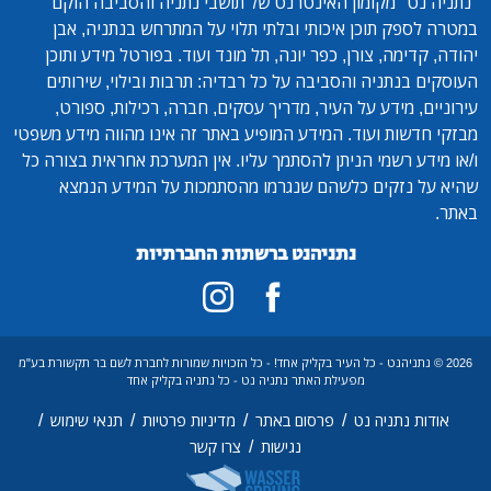
"נתניה נט"
מקומון האינטרנט של תושבי נתניה והסביבה הוקם
במטרה לספק תוכן איכותי ובלתי תלוי על המתרחש בנתניה, אבן
יהודה, קדימה, צורן, כפר יונה, תל מונד ועוד. בפורטל מידע ותוכן
העוסקים בנתניה והסביבה על כל רבדיה: תרבות ובילוי, שירותים
עירוניים, מידע על העיר, מדריך עסקים, חברה, רכילות, ספורט,
מבזקי חדשות ועוד. המידע המופיע באתר זה אינו מהווה מידע משפטי
ו/או מידע רשמי הניתן להסתמך עליו. אין המערכת אחראית בצורה כל
שהיא על נזקים כלשהם שנגרמו מהסתמכות על המידע הנמצא
באתר.
נתניהנט ברשתות החברתיות
2026 © נתניהנט - כל העיר בקליק אחד! - כל הזכויות שמורות לחברת לשם בר תקשורת בע"מ
מפעילת האתר נתניה נט - כל נתניה בקליק אחד
/
/
/
/
אודות נתניה נט
פרסום באתר
מדיניות פרטיות
תנאי שימוש
/
נגישות
צרו קשר