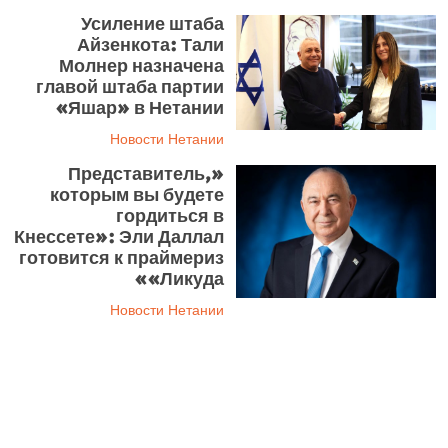
Усиление штаба
Айзенкота: Тали
Молнер назначена
главой штаба партии
«Яшар» в Нетании
Новости Нетании
«Представитель,
которым вы будете
гордиться в
Кнессете»: Эли Даллал
готовится к праймериз
«Ликуда»
Новости Нетании