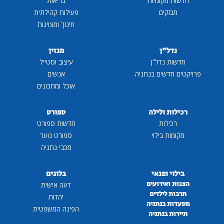
חדשות מקומיות
בריאות
מבזקים
פעילות קהילתית
חינוך ומצוינות
נדל"ן
מגזין
חדשות נדל"ן
עיצוב וסטייל
פרויקטים חדשים בנתניה
אנשים
אוכל ומתכונים
רכילות ולילה
ספורט
רכילות
חדשות ספורט
מקומות בילוי
ספורט נוער
מכבי נתניה
בילוי ופנאי
בלוגים
הצגות ואירועים
דעה אישית
תרבות לילדים
יהדות
מסעדות בנתניה
הפינה המשפטית
תיירות בנתניה
...