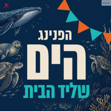
×
פרסומת