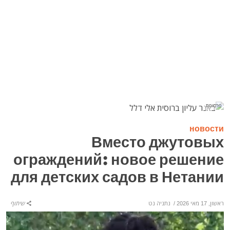
פרסומת
новости
Вместо джутовых
ограждений: новое решение
для детских садов в Нетании
ראשון, 17 מאי 2026
/
נתניה נט
שיתוף