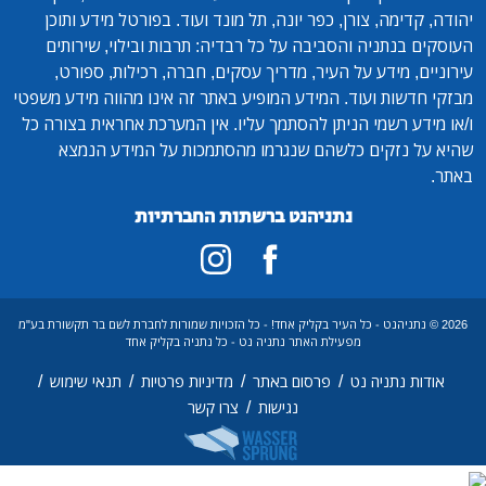
יהודה, קדימה, צורן, כפר יונה, תל מונד ועוד. בפורטל מידע ותוכן
העוסקים בנתניה והסביבה על כל רבדיה: תרבות ובילוי, שירותים
עירוניים, מידע על העיר, מדריך עסקים, חברה, רכילות, ספורט,
מבזקי חדשות ועוד. המידע המופיע באתר זה אינו מהווה מידע משפטי
ו/או מידע רשמי הניתן להסתמך עליו. אין המערכת אחראית בצורה כל
שהיא על נזקים כלשהם שנגרמו מהסתמכות על המידע הנמצא
באתר.
נתניהנט ברשתות החברתיות
2026 © נתניהנט - כל העיר בקליק אחד! - כל הזכויות שמורות לחברת לשם בר תקשורת בע"מ
מפעילת האתר נתניה נט - כל נתניה בקליק אחד
/
/
/
/
אודות נתניה נט
פרסום באתר
מדיניות פרטיות
תנאי שימוש
/
נגישות
צרו קשר