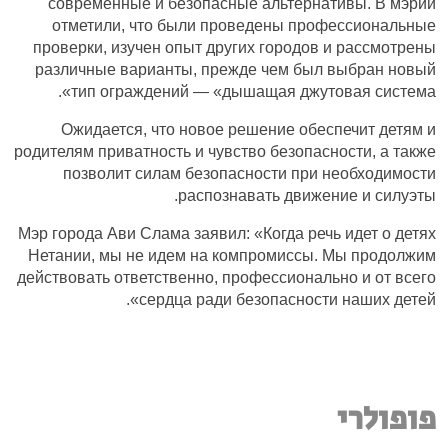
современные и безопасные альтернативы. В мэрии
отметили, что были проведены профессиональные
проверки, изучен опыт других городов и рассмотрены
различные варианты, прежде чем был выбран новый
тип ограждений — «дышащая джутовая система».
Ожидается, что новое решение обеспечит детям и
родителям приватность и чувство безопасности, а также
позволит силам безопасности при необходимости
распознавать движение и силуэты.
Мэр города Ави Слама заявил: «Когда речь идет о детях
Нетании, мы не идем на компромиссы. Мы продолжим
действовать ответственно, профессионально и от всего
сердца ради безопасности наших детей».
פופולרי