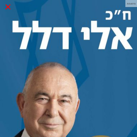
×
פרסומת