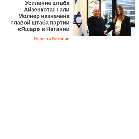
Усиление штаба
Айзенкота: Тали
Молнер назначена
главой штаба партии
«Яшар» в Нетании
Новости Нетании