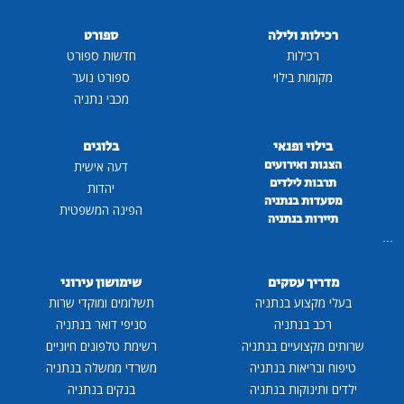
רכילות ולילה
ספורט
רכילות
חדשות ספורט
מקומות בילוי
ספורט נוער
מכבי נתניה
בילוי ופנאי
בלוגים
הצגות ואירועים
דעה אישית
תרבות לילדים
יהדות
מסעדות בנתניה
הפינה המשפטית
תיירות בנתניה
...
מדריך עסקים
שימושון עירוני
בעלי מקצוע בנתניה
תשלומים ומוקדי שרות
רכב בנתניה
סניפי דואר בנתניה
שרותים מקצועיים בנתניה
רשימת טלפונים חיוניים
טיפוח ובריאות בנתניה
משרדי ממשלה בנתניה
ילדים ותינוקות בנתניה
בנקים בנתניה