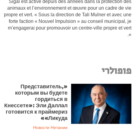
Sigal est active depuis des années dans la protection des
animaux et l’environnement et œuvre pour un cadre de vie
propre et vert. « Sous la direction de Tali Mulner et avec une
forte faction « Nouvel Impulsion » au conseil municipal, je
m’engagerai pour promouvoir un centre-ville propre et vert
».
פופולרי
«Представитель,
которым вы будете
гордиться в
Кнессете»: Эли Даллал
готовится к праймериз
«Ликуда»
Новости Нетании