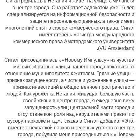
Сигал родилась в Нетании и живет на улице Смилански
в центре города. Она работает адвокатом уже 16 лет,
специализируется на информационной безопасности и
защите персональных данных, а также имеет
многолетний опыт в сфере коммерческого права. Сигал
имеет степень магистра международного
коммерческого права Амстердамского университета
(VU Amsterdam).
Сигал присоединилась к «Новому Импульсу» из чувства
миссии: «Грязные улицы нашего города показывают
отношение муниципалитета к жителям. Грязные улицы -
признак запущенности, а чистые и ухоженные улицы —
признак инвестиций в общественное пространство и
людей. Как уроженка Нетании, живущая большую часть
своей жизни в центре города, я ежедневно вижу
запущенность улиц центральной части города и
отсутствие контроля над нарушителями правил по
мусору, парковке и т.д.», сказала Сигал, добавив: «Это,
вместе с нехваткой парков и зеленых уголков в центре
города, побудило меня присоединиться к «Новому