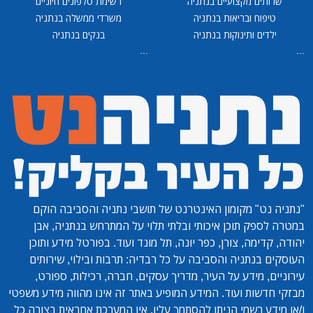
שרותים מקצועיים בנתניה
רשימת טלפונים חיוניים
טיפוח ובריאות בנתניה
משרדי ממשלה בנתניה
ילדים ותינוקות בנתניה
בנקים בנתניה
...
...
"נתניה נט"
מקומון האינטרנט של תושבי נתניה והסביבה הוקם
במטרה לספק תוכן איכותי ובלתי תלוי על המתרחש בנתניה, אבן
יהודה, קדימה, צורן, כפר יונה, תל מונד ועוד. בפורטל מידע ותוכן
העוסקים בנתניה והסביבה על כל רבדיה: תרבות ובילוי, שירותים
עירוניים, מידע על העיר, מדריך עסקים, חברה, רכילות, ספורט,
מבזקי חדשות ועוד. המידע המופיע באתר זה אינו מהווה מידע משפטי
ו/או מידע רשמי הניתן להסתמך עליו. אין המערכת אחראית בצורה כל