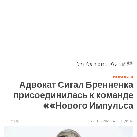
פרסומת
новости
Адвокат Сигал Бренненка
присоединилась к команде
«Нового Импульса»
שלישי, 06 ינואר 2026
/
נתניה נט
שיתוף