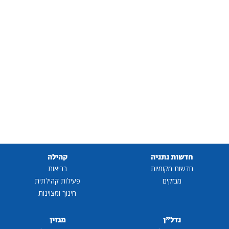
חדשות נתניה
קהילה
חדשות מקומיות
בריאות
מבזקים
פעילות קהילתית
חינוך ומצוינות
נדל"ן
מגזין