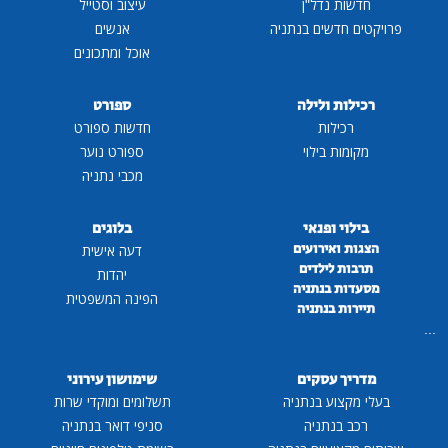
חדשות נדל"ן
עיצוב וסטייל
פרויקטים חדשים בנתניה
אנשים
אוכל ומתכונים
רכילות ולילה
ספורט
רכילות
חדשות ספורט
מקומות בילוי
ספורט נוער
מכבי נתניה
בילוי ופנאי
בלוגים
הצגות ואירועים
דעה אישית
תרבות לילדים
יהדות
מסעדות בנתניה
הפינה המשפטית
תיירות בנתניה
...
מדריך עסקים
שימושון עירוני
בעלי מקצוע בנתניה
תשלומים ומוקדי שרות
רכב בנתניה
סניפי דואר בנתניה