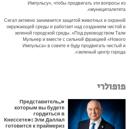
Импульсу», чтобы продвигать эти вопросы из
муниципалитета».
Сигал активно занимается защитой животных и охраной
окружающей среды и работает над созданием чистой и
зеленой городской среды. «Под руководством Тали
Мульнер и вместе с сильной фракцией «Нового
Импульса» в совете я буду продвигать чистый и
зеленый центр города».
פופולרי
«Представитель,
которым вы будете
гордиться в
Кнессете»: Эли Даллал
готовится к праймериз