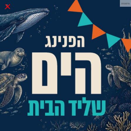
×
פרסומת