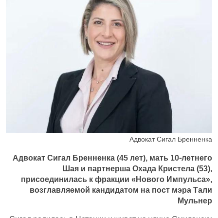
Адвокат Сигал Бренненка
Адвокат Сигал Бренненка (45 лет), мать 10-летнего
Шая и партнерша Охада Кристела (53),
присоединилась к фракции «Нового Импульса»,
возглавляемой кандидатом на пост мэра Тали
Мульнер