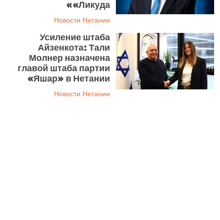
«Ликуда»
Новости Нетании
Усиление штаба
Айзенкота: Тали
Молнер назначена
главой штаба партии
«Яшар» в Нетании
Новости Нетании