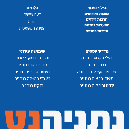
בילוי ופנאי
בלוגים
הצגות ואירועים
דעה אישית
תרבות לילדים
יהדות
מסעדות בנתניה
הפינה המשפטית
תיירות בנתניה
...
מדריך עסקים
שימושון עירוני
בעלי מקצוע בנתניה
תשלומים ומוקדי שרות
רכב בנתניה
סניפי דואר בנתניה
שרותים מקצועיים בנתניה
רשימת טלפונים חיוניים
טיפוח ובריאות בנתניה
משרדי ממשלה בנתניה
ילדים ותינוקות בנתניה
בנקים בנתניה
...
...