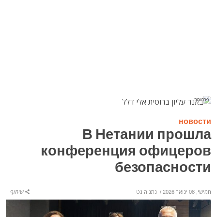
פרסומת
новости
В Нетании прошла
конференция офицеров
безопасности
חמישי, 08 ינואר 2026
/
נתניה נט
שיתוף