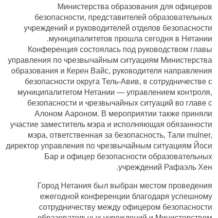
Министерства образования для офицеров
безопасности, представителей образовательных
учреждений и руководителей отделов безопасности
муниципалитетов прошла сегодня в Нетании.
Конференция состоялась под руководством главы
управления по чрезвычайным ситуациям Министерства
образования и Керен Вайс, руководителя направления
безопасности округа Тель-Авив, в сотрудничестве с
муниципалитетом Нетании — управлением контроля,
безопасности и чрезвычайных ситуаций во главе с
Алоном Аароном. В мероприятии также приняли
участие заместитель мэра и исполняющая обязанности
мэра, ответственная за безопасность, Тали mulner,
директор управления по чрезвычайным ситуациям Йоси
Бар и офицер безопасности образовательных
учреждений Рафаэль Хен.
Город Нетания был выбран местом проведения
ежегодной конференции благодаря успешному
сотрудничеству между офицером безопасности
образовательных учреждений и Министерством