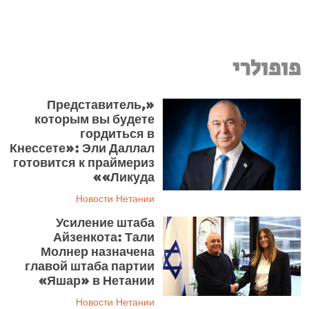
פופולרי
«Представитель,
которым вы будете
гордиться в
Кнессете»: Эли Даллал
готовится к праймериз
«Ликуда»
Новости Нетании
Усиление штаба
Айзенкота: Тали
Молнер назначена
главой штаба партии
«Яшар» в Нетании
Новости Нетании