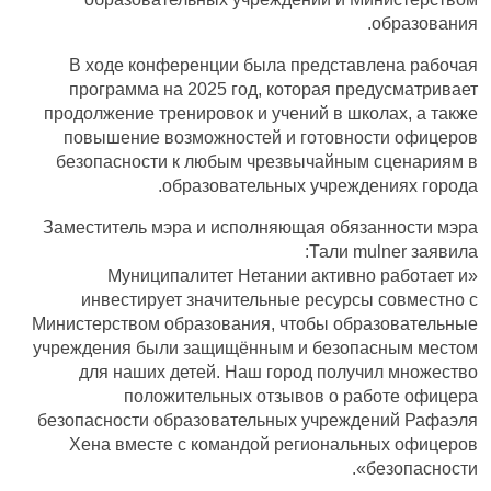
образования.
В ходе конференции была представлена рабочая
программа на 2025 год, которая предусматривает
продолжение тренировок и учений в школах, а также
повышение возможностей и готовности офицеров
безопасности к любым чрезвычайным сценариям в
образовательных учреждениях города.
Заместитель мэра и исполняющая обязанности мэра
Тали mulner заявила:
«Муниципалитет Нетании активно работает и
инвестирует значительные ресурсы совместно с
Министерством образования, чтобы образовательные
учреждения были защищённым и безопасным местом
для наших детей. Наш город получил множество
положительных отзывов о работе офицера
безопасности образовательных учреждений Рафаэля
Хена вместе с командой региональных офицеров
безопасности».