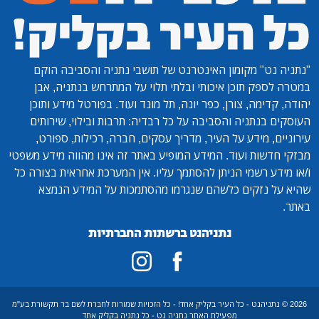
"נתניה נט"
מקומון האינטרנט של תושבי נתניה והסביבה הוקם
במטרה לספק תוכן איכותי ובלתי תלוי על המתרחש בנתניה, אבן
יהודה, קדימה, צורן, כפר יונה, תל מונד ועוד. בפורטל מידע ותוכן
העוסקים בנתניה והסביבה על כל רבדיה: תרבות ובילוי, שירותים
עירוניים, מידע על העיר, מדריך עסקים, חברה, רכילות, ספורט,
מבזקי חדשות ועוד. המידע המופיע באתר זה אינו מהווה מידע משפטי
ו/או מידע רשמי הניתן להסתמך עליו. אין המערכת אחראית בצורה כל
שהיא על נזקים כלשהם שנגרמו מהסתמכות על המידע הנמצא
באתר.
נתניהנט ברשתות החברתיות
2026 © נתניהנט - כל העיר בקליק אחד! - כל הזכויות שמורות לחברת לשם בר תקשורת בע"מ
מפעילת האתר נתניה נט - כל נתניה בקליק אחד