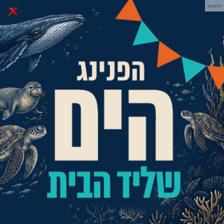
×
פרסומת