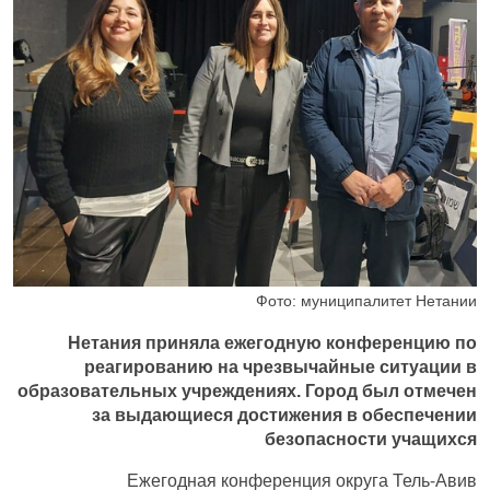
Фото: муниципалитет Нетании
Нетания приняла ежегодную конференцию по
реагированию на чрезвычайные ситуации в
образовательных учреждениях. Город был отмечен
за выдающиеся достижения в обеспечении
безопасности учащихся
Ежегодная конференция округа Тель-Авив