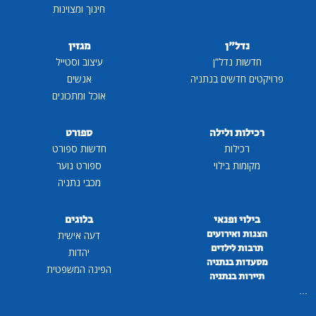
חינוך ומצוינות
נדל"ן
מגזין
חדשות נדל"ן
עיצוב וסטייל
פרויקטים חדשים בנתניה
אנשים
אוכל ומתכונים
רכילות ולילה
ספורט
רכילות
חדשות ספורט
מקומות בילוי
ספורט נוער
מכבי נתניה
בילוי ופנאי
בלוגים
הצגות ואירועים
דעה אישית
תרבות לילדים
יהדות
מסעדות בנתניה
הפינה המשפטית
תיירות בנתניה
...