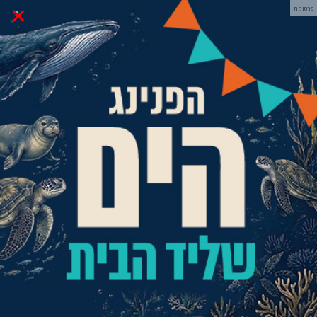
×
פרסומת