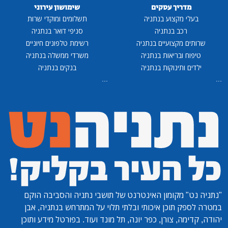
מדריך עסקים
שימושון עירוני
בעלי מקצוע בנתניה
תשלומים ומוקדי שרות
רכב בנתניה
סניפי דואר בנתניה
שרותים מקצועיים בנתניה
רשימת טלפונים חיוניים
טיפוח ובריאות בנתניה
משרדי ממשלה בנתניה
ילדים ותינוקות בנתניה
בנקים בנתניה
...
...
"נתניה נט"
מקומון האינטרנט של תושבי נתניה והסביבה הוקם
במטרה לספק תוכן איכותי ובלתי תלוי על המתרחש בנתניה, אבן
יהודה, קדימה, צורן, כפר יונה, תל מונד ועוד. בפורטל מידע ותוכן