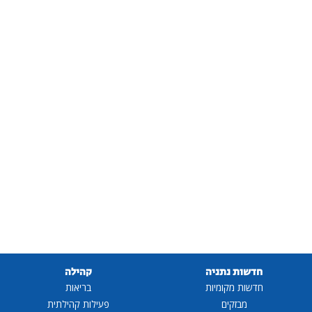
חדשות נתניה
קהילה
חדשות מקומיות
בריאות
מבזקים
פעילות קהילתית