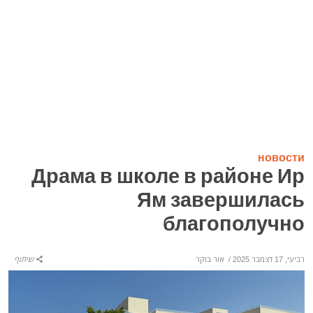
новости
Драма в школе в районе Ир
Ям завершилась
благополучно
רביעי, 17 דצמבר 2025
/
אור בוקר
שיתוף