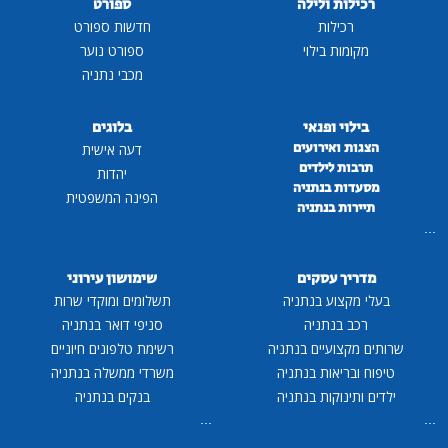
רכילות ולילה
ספורט
רכילות
חדשות ספורט
מקומות בילוי
ספורט נוער
מכבי נתניה
בילוי ופנאי
בלוגים
הצגות ואירועים
דעה אישית
תרבות לילדים
יהדות
מסעדות בנתניה
הפינה המשפטית
תיירות בנתניה
...
מדריך עסקים
שימושון עירוני
בעלי מקצוע בנתניה
תשלומים ומוקדי שרות
רכב בנתניה
סניפי דואר בנתניה
שרותים מקצועיים בנתניה
רשימת טלפונים חיוניים
טיפוח ובריאות בנתניה
משרדי ממשלה בנתניה
ילדים ותינוקות בנתניה
בנקים בנתניה
...
...