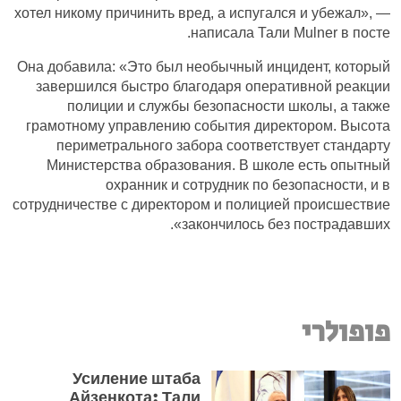
хотел никому причинить вред, а испугался и убежал», —
написала Тали Mulner в посте.
Она добавила: «Это был необычный инцидент, который
завершился быстро благодаря оперативной реакции
полиции и службы безопасности школы, а также
грамотному управлению события директором. Высота
периметрального забора соответствует стандарту
Министерства образования. В школе есть опытный
охранник и сотрудник по безопасности, и в
сотрудничестве с директором и полицией происшествие
закончилось без пострадавших».
פופולרי
Усиление штаба
Айзенкота: Тали