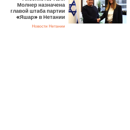
Молнер назначена
главой штаба партии
«Яшар» в Нетании
Новости Нетании