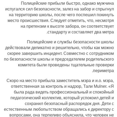
Полицейские прибыли быстро, однако мужчина
испугался сил безопасности, залез на забор и спрыгнул
на территорию школы, после чего поспешил покинуть
место происшествия. Следует отметить, что, несмотря
на претензии к высоте забора, он соответствует
стандарту и составляет два метра.
Полицейские и службы безопасности школы
действовали деликатно и решительно, чтобы как можно
скорее завершить инцидент. Совместно с сотрудником
по безопасности школы и председателем родительского
комитета были проведены тщательные проверки
периметра.
Скоро на место прибыла заместитель мэра и и.о. мэра,
ответственная за контроль и надзор, Тали Mulner. «Я
была рада видеть профессиональный и спокойный
педагогический коллектив, который успокоил детей и
сохранил безопасный распорядок дня. Дети с
естественным любопытством обращались к директору с
вопросами, она терпеливо объяснила, что человек не