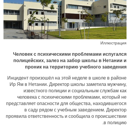
Иллюстрация
Человек с психическими проблемами испугался
полицейских, залез на забор школы в Нетании и
проник на территорию учебного заведения
Инцидент произошёл на этой неделе в школе в районе
Ир Ям в Нетании. Директор школы заметила мужчину,
известного полиции и социальным службам как
человека с психическими проблемами, который не
представляет опасности для общества, находившегося
в саду рядом с учебным заведением. Директор
проявила ответственность и сообщила о происшествии
в полицию.