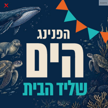
×
פרסומת