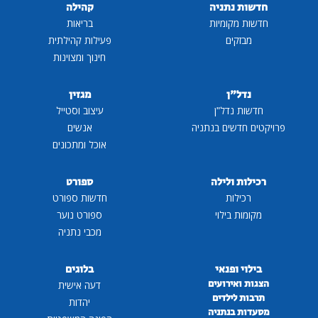
חדשות נתניה
קהילה
חדשות מקומיות
בריאות
מבזקים
פעילות קהילתית
חינוך ומצוינות
נדל"ן
מגזין
חדשות נדל"ן
עיצוב וסטייל
פרויקטים חדשים בנתניה
אנשים
אוכל ומתכונים
רכילות ולילה
ספורט
רכילות
חדשות ספורט
מקומות בילוי
ספורט נוער
מכבי נתניה
בילוי ופנאי
בלוגים
הצגות ואירועים
דעה אישית
תרבות לילדים
יהדות
מסעדות בנתניה