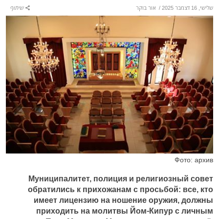
שלישי, 16 דצמבר 2025
/
אור בוקר
שיתוף
Фото: архив
Муниципалитет, полиция и религиозный совет
обратились к прихожанам с просьбой: все, кто
имеет лицензию на ношение оружия, должны
приходить на молитвы Йом-Кипур с личным