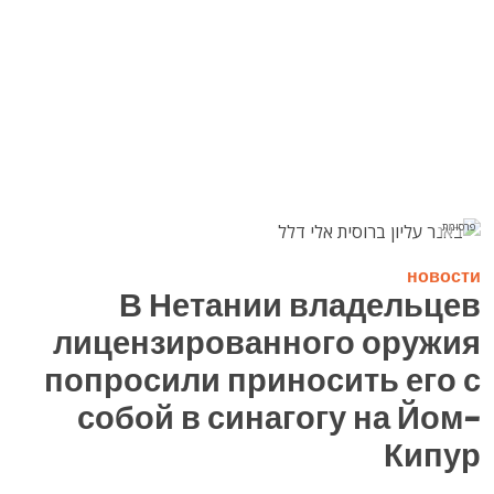
פרסומת
новости
В Нетании владельцев
лицензированного оружия
попросили приносить его с
собой в синагогу на Йом-
Кипур