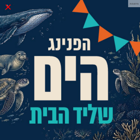
×
פרסומת