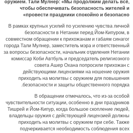
оружием. Тали Мулнер: «Мы продолжим делать всё,
чтобы обеспечивать безопасность жителей и
провести праздники спокойно и безопасно»
В рамках крупных усилий по усилению чувства личной
безопасности в Нетании перед Йом-Кипуром, в
совместном обращении к прихожанам и габаям синагог
города Тали Мулнер, заместитель мэра и ответственный
за вопросы безопасности, начальник отделения Нетании
комиссар Коби Автбуль и председатель религиозного
совета Ашер Охана попросили прихожан с
действующими лицензиями на ношение оружия
приходить на молитвы с оружием для повышения
безопасности и защиты общественного порядка.
В обращении отмечалось, что из-за особой
чувствительности ситуации, особенно в дни праздников
Тишрей и Йом-Кипур, когда большое скопление людей,
владельцы оружия с действующей лицензией должны
приходить на молитвы с оружием при себе. Также
подчеркивается необходимость соблюдения всех