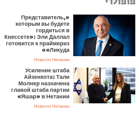
פופולרי
«Представитель,
которым вы будете
гордиться в
Кнессете»: Эли Даллал
готовится к праймериз
«Ликуда»
Новости Нетании
Усиление штаба
Айзенкота: Тали
Молнер назначена
главой штаба партии
«Яшар» в Нетании
Новости Нетании