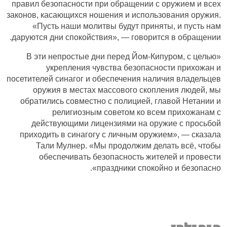
правил безопасности при обращении с оружием и всех
законов, касающихся ношения и использования оружия.
«Пусть наши молитвы будут приняты, и пусть нам
даруются дни спокойствия», — говорится в обращении.
«В эти непростые дни перед Йом-Кипуром, с целью
укрепления чувства безопасности прихожан и
посетителей синагог и обеспечения наличия владельцев
оружия в местах массового скопления людей, мы
обратились совместно с полицией, главой Нетании и
религиозным советом ко всем прихожанам с
действующими лицензиями на оружие с просьбой
приходить в синагогу с личным оружием», — сказала
Тали Мулнер. «Мы продолжим делать всё, чтобы
обеспечивать безопасность жителей и провести
праздники спокойно и безопасно».