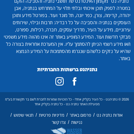
"נתניה נט"
מקומון האינטרנט של תושבי נתניה והסביבה הוקם
במטרה לספק תוכן איכותי ובלתי תלוי על המתרחש בנתניה, אבן
יהודה, קדימה, צורן, כפר יונה, תל מונד ועוד. בפורטל מידע ותוכן
העוסקים בנתניה והסביבה על כל רבדיה: תרבות ובילוי, שירותים
עירוניים, מידע על העיר, מדריך עסקים, חברה, רכילות, ספורט,
מבזקי חדשות ועוד. המידע המופיע באתר זה אינו מהווה מידע משפטי
ו/או מידע רשמי הניתן להסתמך עליו. אין המערכת אחראית בצורה כל
שהיא על נזקים כלשהם שנגרמו מהסתמכות על המידע הנמצא
באתר.
נתניהנט ברשתות החברתיות
2026 © נתניהנט - כל העיר בקליק אחד! - כל הזכויות שמורות לחברת לשם בר תקשורת בע"מ
מפעילת האתר נתניה נט - כל נתניה בקליק אחד
/
/
/
/
אודות נתניה נט
פרסום באתר
מדיניות פרטיות
תנאי שימוש
/
נגישות
צרו קשר