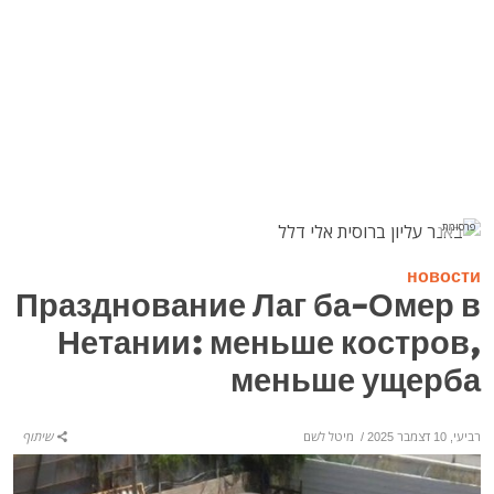
פרסומת
новости
Празднование Лаг ба-Омер в
Нетании: меньше костров,
меньше ущерба
רביעי, 10 דצמבר 2025
/
מיטל לשם
שיתוף