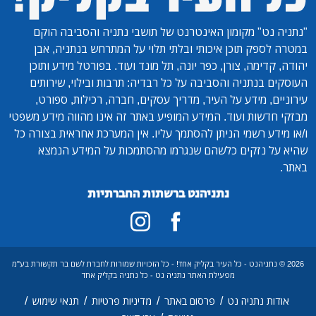
"נתניה נט"
מקומון האינטרנט של תושבי נתניה והסביבה הוקם
במטרה לספק תוכן איכותי ובלתי תלוי על המתרחש בנתניה, אבן
יהודה, קדימה, צורן, כפר יונה, תל מונד ועוד. בפורטל מידע ותוכן
העוסקים בנתניה והסביבה על כל רבדיה: תרבות ובילוי, שירותים
עירוניים, מידע על העיר, מדריך עסקים, חברה, רכילות, ספורט,
מבזקי חדשות ועוד. המידע המופיע באתר זה אינו מהווה מידע משפטי
ו/או מידע רשמי הניתן להסתמך עליו. אין המערכת אחראית בצורה כל
שהיא על נזקים כלשהם שנגרמו מהסתמכות על המידע הנמצא
באתר.
נתניהנט ברשתות החברתיות
2026 © נתניהנט - כל העיר בקליק אחד! - כל הזכויות שמורות לחברת לשם בר תקשורת בע"מ
מפעילת האתר נתניה נט - כל נתניה בקליק אחד
/
/
/
/
אודות נתניה נט
פרסום באתר
מדיניות פרטיות
תנאי שימוש