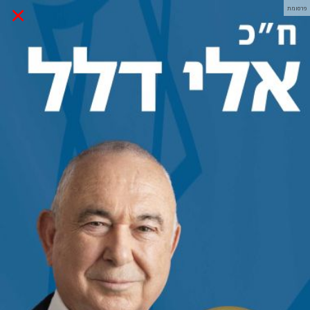
×
פרסומת