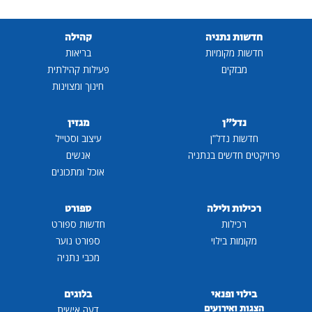
חדשות נתניה
קהילה
חדשות מקומיות
בריאות
מבזקים
פעילות קהילתית
חינוך ומצוינות
נדל"ן
מגזין
חדשות נדל"ן
עיצוב וסטייל
פרויקטים חדשים בנתניה
אנשים
אוכל ומתכונים
רכילות ולילה
ספורט
רכילות
חדשות ספורט
מקומות בילוי
ספורט נוער
מכבי נתניה
בילוי ופנאי
בלוגים
הצגות ואירועים
דעה אישית