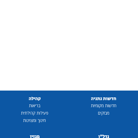
חדשות נתניה
קהילה
חדשות מקומיות
בריאות
מבזקים
פעילות קהילתית
חינוך ומצוינות
נדל"ן
מגזין