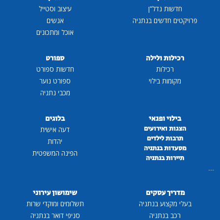
חדשות נדל"ן
עיצוב וסטייל
פרויקטים חדשים בנתניה
אנשים
אוכל ומתכונים
רכילות ולילה
ספורט
רכילות
חדשות ספורט
מקומות בילוי
ספורט נוער
מכבי נתניה
בילוי ופנאי
בלוגים
הצגות ואירועים
דעה אישית
תרבות לילדים
יהדות
מסעדות בנתניה
הפינה המשפטית
תיירות בנתניה
...
מדריך עסקים
שימושון עירוני
בעלי מקצוע בנתניה
תשלומים ומוקדי שרות
רכב בנתניה
סניפי דואר בנתניה