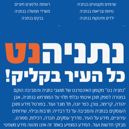
שרותים מקצועיים בנתניה
רשימת טלפונים חיוניים
טיפוח ובריאות בנתניה
משרדי ממשלה בנתניה
ילדים ותינוקות בנתניה
בנקים בנתניה
...
...
"נתניה נט"
מקומון האינטרנט של תושבי נתניה והסביבה הוקם
במטרה לספק תוכן איכותי ובלתי תלוי על המתרחש בנתניה, אבן
יהודה, קדימה, צורן, כפר יונה, תל מונד ועוד. בפורטל מידע ותוכן
העוסקים בנתניה והסביבה על כל רבדיה: תרבות ובילוי, שירותים
עירוניים, מידע על העיר, מדריך עסקים, חברה, רכילות, ספורט,
מבזקי חדשות ועוד. המידע המופיע באתר זה אינו מהווה מידע משפטי