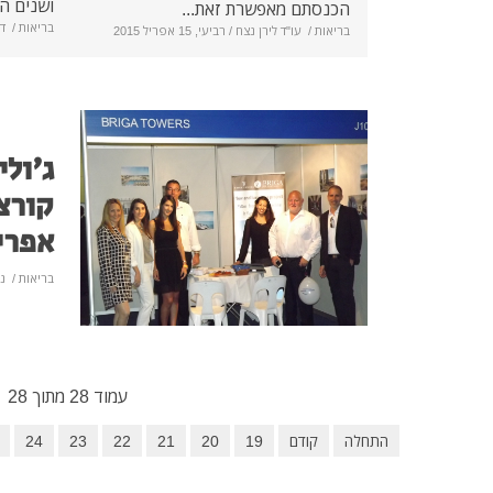
ושנים הר
הכנסתם מאפשרת זאת...
בריאות
/
ד
בריאות
/
עו"ד לירן נצח
/ רביעי, 15 אפריל 2015
ג'ולי
קורצ
אפרי
בריאות
/
נ
עמוד 28 מתוך 28
התחלה
קודם
19
20
21
22
23
24