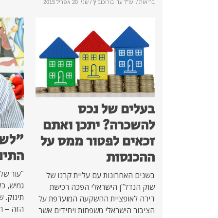
בריאות
/
עו"ד עדי בורוכוביץ'
/ שני, 20 אפריל 2015
בעלים של נכס
להשכרה? יתכן ואתם
"לשמ
זכאים לפטור ממס על
התינ
ההכנסות
"עור של 
בשנים האחרונות עם עליית קרנו של
גמיש, כ
שוק הנדל"ן הישראלי הפכה רכישת
תינוק. 
דירה לאופציית ההשקעה המועדפת על
הזה – ה
הציבור הישראלי משפחות ויחידים אשר