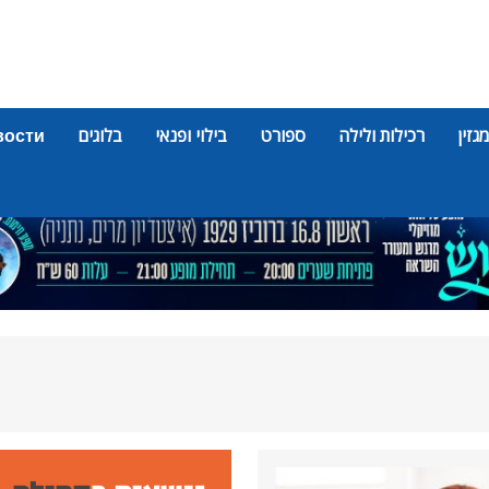
מגזין
רכילות ולילה
ספורט
בילוי ופנאי
בלוגים
вости