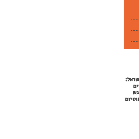
שראל:
ים
גש
וטיזם