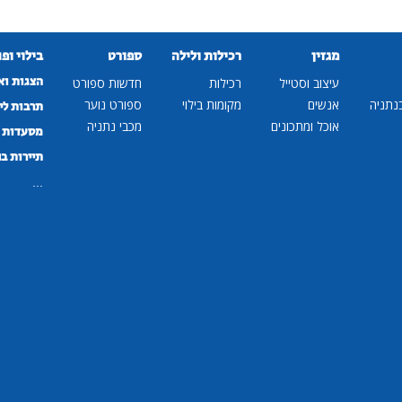
מגזין
רכילות ולילה
ספורט
בילוי ופ
הצגות וא
עיצוב וסטייל
רכילות
חדשות ספורט
נתניה
אנשים
מקומות בילוי
ספורט נוער
תרבות לי
אוכל ומתכונים
מכבי נתניה
מסעדות ב
תיירות ב
...