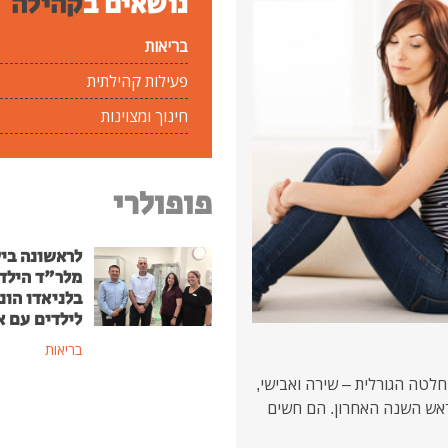
נושאים ב
קהילה
בריאות
פעילות קהילתית
חינוך ומצוינות
פופולרי
לראשונה בי
מלר"ד הילד
בלניאדו הונ
לילדים עם א
בריאות
לטה הגורלית – שירה ואבישי,
 ראש השנה האחרון. הם חשים