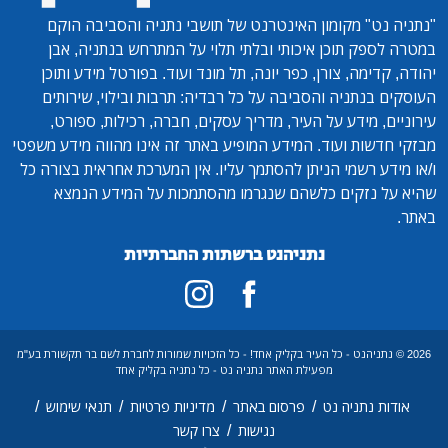
 נט"
מקומון האינטרנט של תושבי נתניה והסביבה הוקם
לספק תוכן איכותי ובלתי תלוי על המתרחש בנתניה, אבן
 קדימה, צורן, כפר יונה, תל מונד ועוד. בפורטל מידע ותוכן
ם בנתניה והסביבה על כל רבדיה: תרבות ובילוי, שירותים
ים, מידע על העיר, מדריך עסקים, חברה, רכילות, ספורט,
חדשות ועוד. המידע המופיע באתר זה אינו מהווה מידע משפטי
ידע רשמי הניתן להסתמך עליו. אין המערכת אחראית בצורה כל
על נזקים כלשהם שנגרמו מהסתמכות על המידע הנמצא
נתניהנט ברשתות החברתיות
20 © נתניהנט - כל העיר בקליק אחד! - כל הזכויות שמורות לחברת לשם בר תקשורת בע"מ
מפעילת האתר נתניה נט - כל נתניה בקליק אחד
/
/
/
/
דות נתניה נט
פרסום באתר
מדיניות פרטיות
תנאי שימוש
/
נגישות
צרו קשר