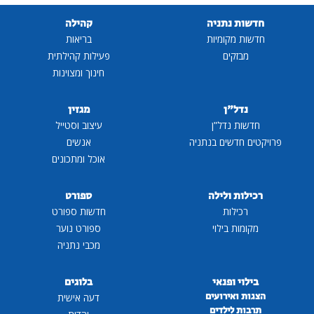
חדשות נתניה
קהילה
חדשות מקומיות
בריאות
מבזקים
פעילות קהילתית
חינוך ומצוינות
נדל"ן
מגזין
חדשות נדל"ן
עיצוב וסטייל
רויקטים חדשים בנתניה
אנשים
אוכל ומתכונים
רכילות ולילה
ספורט
רכילות
חדשות ספורט
מקומות בילוי
ספורט נוער
מכבי נתניה
בילוי ופנאי
בלוגים
הצגות ואירועים
דעה אישית
תרבות לילדים