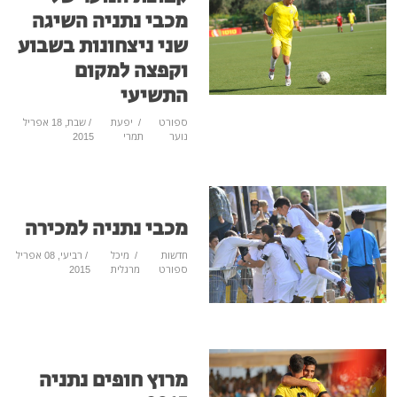
מכבי נתניה השיגה
שני ניצחונות בשבוע
וקפצה למקום
התשיעי
ספורט
/
יפעת
/ שבת, 18 אפריל
נוער
תמרי
2015
מכבי נתניה למכירה
חדשות
/
מיכל
/ רביעי, 08 אפריל
ספורט
מרגלית
2015
מרוץ חופים נתניה