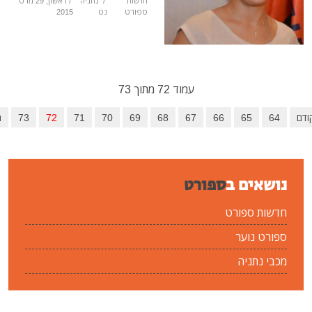
חדשות
/
נתניה
/ ראשון, 29 מרס
ספורט
נט
2015
עמוד 72 מתוך 73
65
66
67
68
69
70
71
72
73
הבא
סיום
ים ב
ספורט
ספורט
נוער
ניה