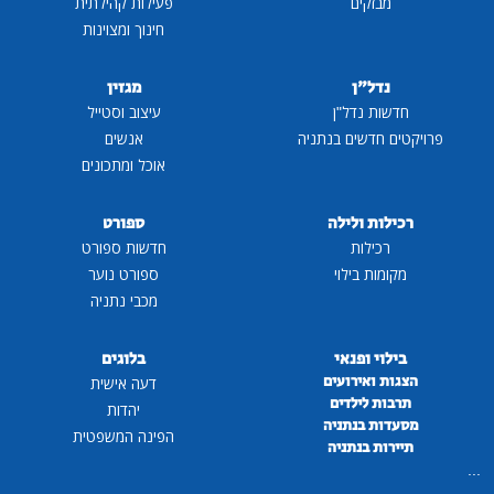
מבזקים
פעילות קהילתית
חינוך ומצוינות
נדל"ן
מגזין
דשות נדל"ן
עיצוב וסטייל
ים חדשים בנתניה
אנשים
אוכל ומתכונים
ילות ולילה
ספורט
רכילות
חדשות ספורט
קומות בילוי
ספורט נוער
מכבי נתניה
ילוי ופנאי
בלוגים
גות ואירועים
דעה אישית
רבות לילדים
יהדות
עדות בנתניה
הפינה המשפטית
ירות בנתניה