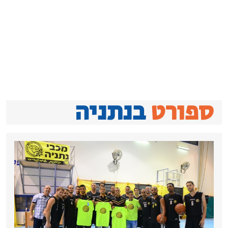
רט
בנתניה