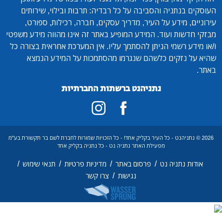
תניה והסביבה על כל רבדיה: תרבות ובילוי, שירותים
ידע על העיר, מדריך עסקים, חברה, רכילות, ספורט,
ת ועוד. המידע המופיע באתר זה אינו מהווה מידע משפטי
רשמי הניתן להסתמך עליו. אין המערכת אחראית בצורה כל
זקים כלשהם שנגרמו מהסתמכות על המידע הנמצא
נתניהנט ברשתות החברתיות
תניהנט - כל העיר בקליק אחד! - כל הזכויות שמורות לחברת לשם בר תקשורת בע"מ
מפעילת האתר נתניה נט - כל נתניה בקליק אחד
/
/
/
/
תניה נט
פרסום באתר
מדיניות פרטיות
תנאי שימוש
/
נגישות
צרו קשר