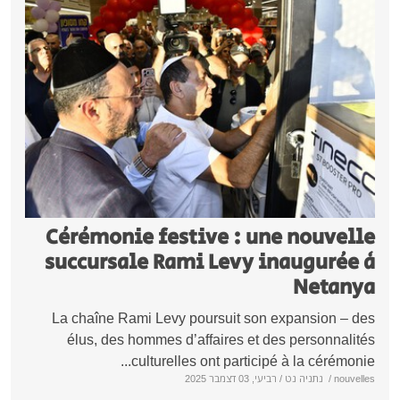
Cérémonie festive : une nouve
succursale Rami Levy inauguré
Neta
La chaîne Rami Levy poursuit son expansion –
élus, des hommes d’affaires et des personnal
culturelles ont participé à la cérémon
nou
/
נתניה נט
/ רביעי, 03 דצמבר 2025