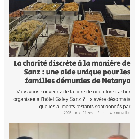
La charité discrète à la manière
Sanz : une aide unique pour 
familles démunies de Neta
Vous vous souvenez de la foire de nourriture ca
organisée à l’hôtel Galey Sanz ? Il s’avère désor
que les aliments restants sont donnés p
nou
/
אור בוקר
/ חמישי, 04 דצמבר 2025