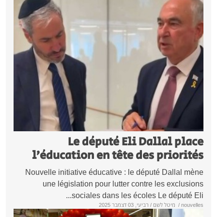
Le député Eli Dallal pl
l’éducation en tête des priori
Nouvelle initiative éducative : le député Dallal
une législation pour lutter contre les exclu
sociales dans les écoles Le député E
nou
/
מיטל לשם
/ רביעי, 03 דצמבר 2025