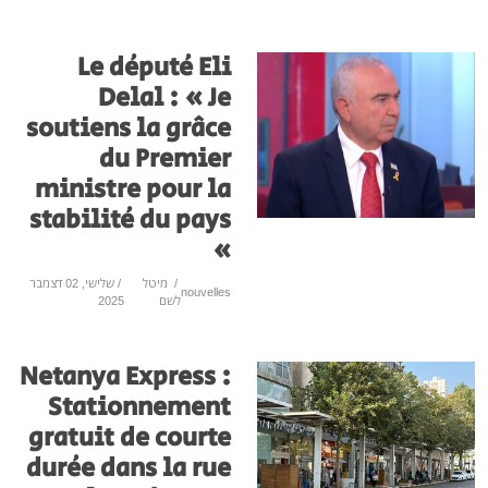
Le député Eli
Delal : « Je
soutiens la grâce
du Premier
ministre pour la
stabilité du pays
»
/
מיטל
/ שלישי, 02 דצמבר
nouvelles
לשם
2025
Netanya Express :
Stationnement
gratuit de courte
durée dans la rue