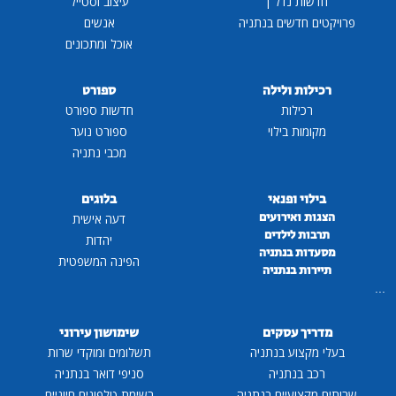
חדשות נדל"ן
עיצוב וסטייל
ויקטים חדשים בנתניה
אנשים
אוכל ומתכונים
רכילות ולילה
ספורט
רכילות
חדשות ספורט
מקומות בילוי
ספורט נוער
מכבי נתניה
בילוי ופנאי
בלוגים
הצגות ואירועים
דעה אישית
תרבות לילדים
יהדות
מסעדות בנתניה
הפינה המשפטית
תיירות בנתניה
מדריך עסקים
שימושון עירוני
בעלי מקצוע בנתניה
תשלומים ומוקדי שרות
רכב בנתניה
סניפי דואר בנתניה
ותים מקצועיים בנתניה
רשימת טלפונים חיוניים